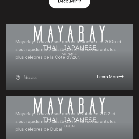
Découvrir
MayaBay a ouvert ses portes à Monaco en 2005 et
s’est rapidement classé parmi les restaurants les
plus célèbres de la Côte d’Azur.
Learn More
Monaco
MayaBay a ouvert ses portes à Dubai en 2022 et
s’est rapidement classé parmi les restaurants les
plus célèbres de Dubai